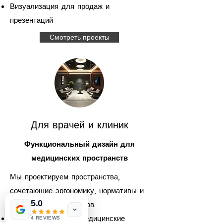
Визуализация для продаж и
презентаций
Смотреть проекты
Для врачей и клиник
Функциональный дизайн для
медицинских пространств
Мы проектируем пространства,
сочетающие эргономику, нормативы и
5.0
комфорт для пациентов.
Частные клиники и медицинские
4 REVIEWS