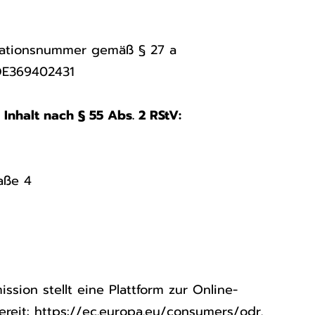
ikationsnummer gemäß § 27 a
DE369402431
 Inhalt nach § 55 Abs. 2 RStV:
aße 4
sion stellt eine Plattform zur Online-
ereit:
https://ec.europa.eu/consumers/odr.