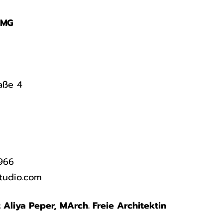
TMG
aße 4
7966
tudio.com
Aliya Peper, MArch. Freie Architektin