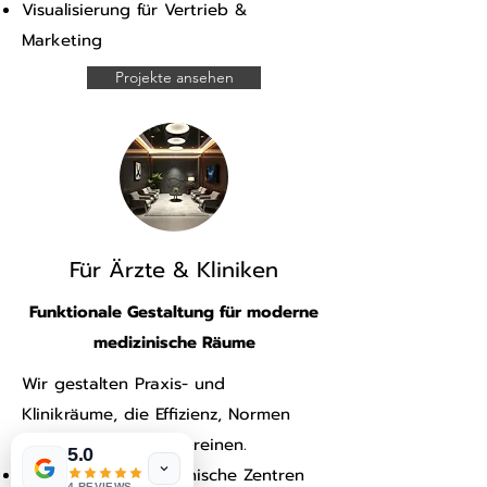
Visualisierung für Vertrieb &
Marketing
Projekte ansehen
Für Ärzte & Kliniken
Funktionale Gestaltung für moderne
medizinische Räume
Wir gestalten Praxis- und
Klinikräume, die Effizienz, Normen
und Wohlbefinden vereinen.
5.0
Arztpraxen & medizinische Zentren
4 REVIEWS