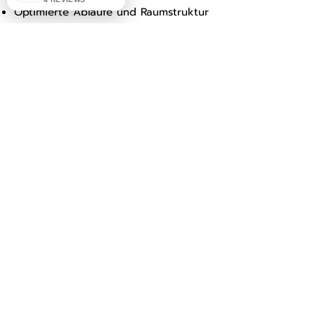
Optimierte Abläufe und Raumstruktur
Hochwertige, vertrauensbildende
Gestaltung
Projekte ansehen
2BEE STUDIO
Subscribe Form
Submit