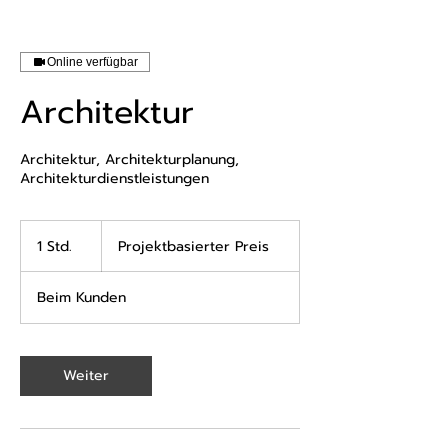
Online verfügbar
Architektur
Architektur, Architekturplanung,
Architekturdienstleistungen
Projektbasierter
Preis
1 Std.
1
Projektbasierter Preis
S
t
Beim Kunden
d
Weiter